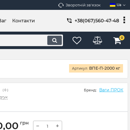
Зворотній зв'язок
Ua
Ваг
Контакти
+38(067)560-47-48
0
ВПЕ-П-2000 кг
Артикул:
Ваги ПРОК
Бренд:
(
0
)
дгук
0,00
грн
−
+