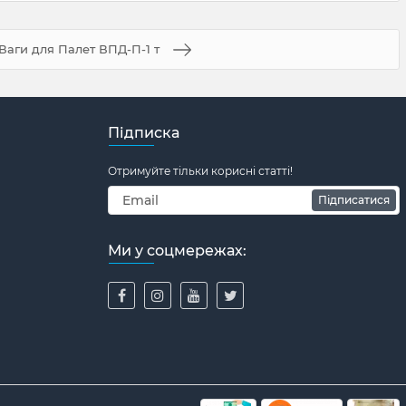
Ваги для Палет ВПД-П-1 т
Підписка
Отримуйте тільки корисні статті!
Підписатися
Ми у соцмережах: