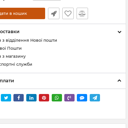
дати в кошик
оставки
 з відділення Нової пошти
ової Пошти
 з магазину
спортні служби
плати