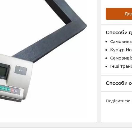
До
Способи д
Самовивіз
Кур'єр Н
Самовивіз
Інші тран
Способи о
Поділитися: