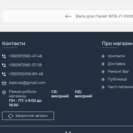
Ваги для Палет ВПЕ-П-1000
Контакти
Про магази
+38(067)560-47-48
Контакти
Доставка
+38(067)560-57-58
Ремонт Ваг
+38(050)056-89-48
Публікації
bestves@gmail.com
Часті питанн
Режим роботи
СБ:
НД:
магазину:
вихідний
вихідний
ПН - ПТ: з 9:00 до
16:00
Зворотній зв'язок