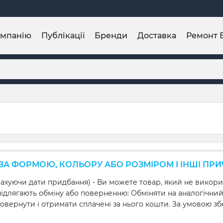
омпанію
Публікації
Бренди
Доставка
Ремонт 
ЗА ФОРМОЮ, КОЛЬОРУ АБО РОЗМІРОМ І ІНШІ ПР
 рахуючи дати придбання) - Ви можете товар, який не викор
е підлягають обміну або поверненню: Обміняти на аналогічни
вернути і отримати сплачені за нього кошти. За умовою збе