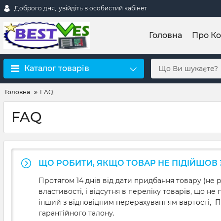
Доброго дня,
увійдіть в особистий кабінет
Головна
Про К
Каталог товарів
Головна
FAQ
FAQ
ЩО РОБИТИ, ЯКЩО ТОВАР НЕ ПІДІЙШОВ 
Протягом 14 днів від дати придбання товару (не
властивості, і відсутня в переліку товарів, що н
інший з відповідним перерахуванням вартості, По
гарантійного талону.