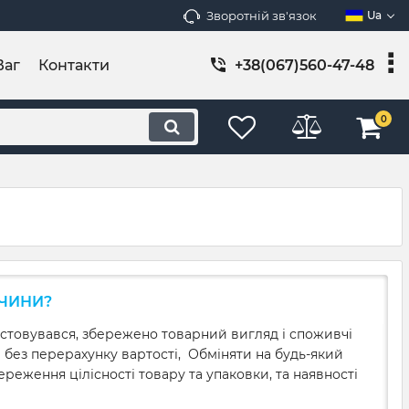
Зворотній зв'язок
Ua
Ваг
Контакти
+38(067)560-47-48
0
ИЧИНИ?
истовувався, збережено товарний вигляд і споживчі
й без перерахунку вартості, Обміняти на будь-який
реження цілісності товару та упаковки, та наявності