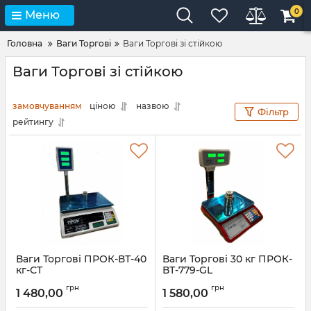
0
Меню
Головна
Ваги Торгові
Ваги Торгові зі стійкою
Ваги Торгові зі стійкою
замовчуванням
ціною
назвою
Фільтр
рейтингу
Ваги Торгові ПРОК-ВТ-40
Ваги Торгові 30 кг ПРОК-
кг-СТ
ВТ-779-GL
Артикул:
ПРОК-ВТ-40 кг-СТ
Артикул:
прок-вт-779-GL
грн
грн
1 480,00
1 580,00