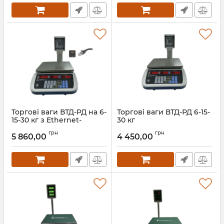
Торгові ваги ВТД-РД на 6-
Торгові ваги ВТД-РД 6-15-
15-30 кг з Ethernet-
30 кг
портом
Артикул:
ВТД-РД 30кг
грн
грн
5 860,00
4 450,00
Артикул:
ВТД-РД на 6-15-30 кг з
Ehernet-портом