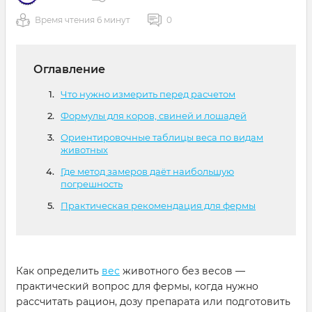
Время чтения 6 минут
0
Оглавление
Что нужно измерить перед расчетом
Формулы для коров, свиней и лошадей
Ориентировочные таблицы веса по видам
животных
Где метод замеров даёт наибольшую
погрешность
Практическая рекомендация для фермы
Как определить
вес
животного без весов —
практический вопрос для фермы, когда нужно
рассчитать рацион, дозу препарата или подготовить