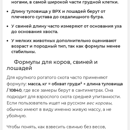
ногами, в самой широкой части грудной клетки.
Длину туловища
у ВРХ и лошадей берут от
плечевого сустава до седалищного бугра.
У свиней
длину часто измеряют от основания уха
до основания хвоста.
У мелких животных
дополнительно оценивают
возраст и породный тип, так как формулы менее
стабильны.
Формулы для коров, свиней и
лошадей
Для крупного рогатого скота часто применяют
формулу:
масса, кг = обхват груди² × длина туловища
/ 10840
, где все замеры берут в сантиметрах. Она
подходит для взрослого скота средней упитанности.
Если пользователь ищет на русском
вес коровы
,
обычно имеют в виду именно живую массу, а не
убойную.
Чтобы понять, как взвесить свинью без весов,