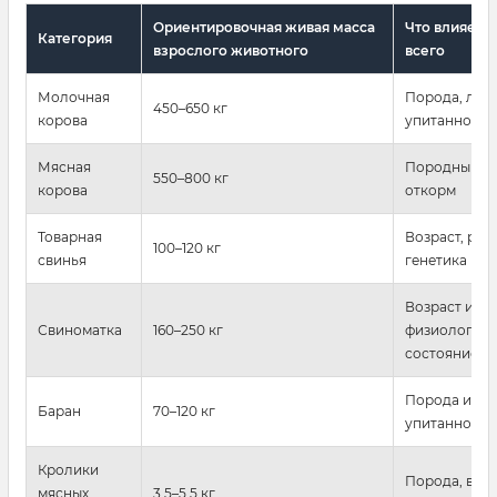
Ориентировочная живая масса
Что влияет 
Категория
взрослого животного
всего
Молочная
Порода, лакт
450–650 кг
корова
упитанность
Мясная
Породный ти
550–800 кг
корова
откорм
Товарная
Возраст, рац
100–120 кг
свинья
генетика
Возраст и
Свиноматка
160–250 кг
физиологиче
состояние
Порода и се
Баран
70–120 кг
упитанность
Кролики
Порода, возр
мясных
3,5–5,5 кг