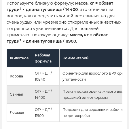
используйте близкую формулу:
масса, кг = обхват
груди² × длина туловища / 14400
. Это отвечает на
вопрос, как определить живой вес свиньи, но для
очень худых или чрезмерно откормленных животных
погрешность увеличивается. Для лошадей
применяют похожую оценку:
масса, кг = обхват
груди² × длина туловища / 11900
.
Рабочая
Животное
Комментарий
формула
ОГ² × ДТ /
Ориентир для взрослого ВРХ средн
Корова
10840
упитанности
ОГ² × ДТ /
Практическая оценка живого веса п
Свинья
14400
продажей или откормом
ОГ² × ДТ /
Подходит для верховых и рабочих л
Лошадь
11900
не для жеребят