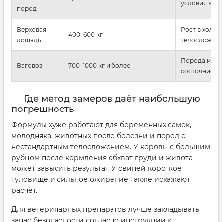
условия кор
пород
Верховая
Рост в холке
400–600 кг
лошадь
телосложен
Порода и ра
Ваговоз
700–1000 кг и более
состояние
Где метод замеров даёт наибольшую
погрешность
Формулы хуже работают для беременных самок,
молодняка, животных после болезни и пород с
нестандартным телосложением. У коровы с большим
рубцом после кормления обхват груди и живота
может завысить результат. У свиней короткое
туловище и сильное ожирение также искажают
расчёт.
Для ветеринарных препаратов лучше закладывать
запас безопасности согласно инструкции к