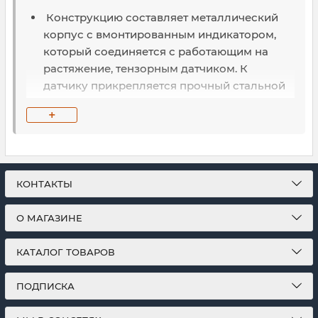
Конструкцию составляет металлический
корпус с вмонтированным индикатором,
который соединяется с работающим на
растяжение, тензорным датчиком. К
датчику прикрепляется прочный стальной
крюк.
+
Результаты выводятся на цифровом
индикаторе.
Главная функция такого типа весов –
КОНТАКТЫ
измерение массы грузов, весом от 120 до 50
000 кг, находящихся в подвешенном
О МАГАЗИНЕ
состоянии. Подразделяются на приборы
для легких грузов, средних и тяжелых.
КАТАЛОГ ТОВАРОВ
Характеризуются высокоточными
ПОДПИСКА
данными, компактными размерами и
неприхотливостью к условиям