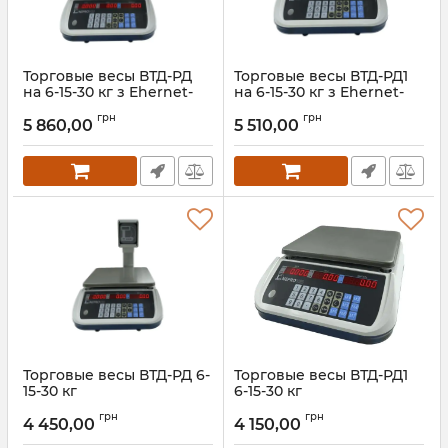
Торговые весы ВТД-РД
Торговые весы ВТД-РД1
на 6-15-30 кг з Ehernet-
на 6-15-30 кг з Ehernet-
портом
портом
грн
грн
5 860,00
5 510,00
Артикул:
ВТД-РД на 6-15-30 кг з
Ehernet-портом
Торговые весы ВТД-РД 6-
Торговые весы ВТД-РД1
15-30 кг
6-15-30 кг
Артикул:
ВТД-РД 30кг
Артикул:
ВТД-РД1 30кг
грн
грн
4 450,00
4 150,00