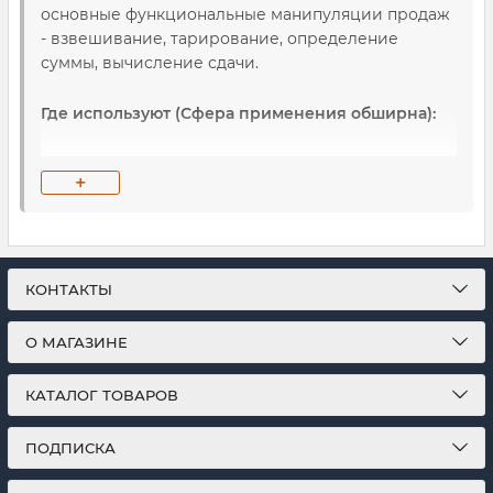
основные функциональные манипуляции продаж
- взвешивание, тарирование, определение
суммы, вычисление сдачи.
Где используют (Сфера применения обширна):
часто покупают: столовые, пункты питания,
+
автономные и в составе
учреждений (школы, детского сада,
больницы и т. п.);
КОНТАКТЫ
они необходимы для рынка, торговой
точки, складского пункта;
О МАГАЗИНЕ
весы
для
ресторана
, кафе,
кондитерской
,
КАТАЛОГ ТОВАРОВ
супермаркета,
магазина
,
бара; (
весы
магазинные
,
весы продуктовые
,
весы для
ПОДПИСКА
рынка
,
весы настольные торговые
).