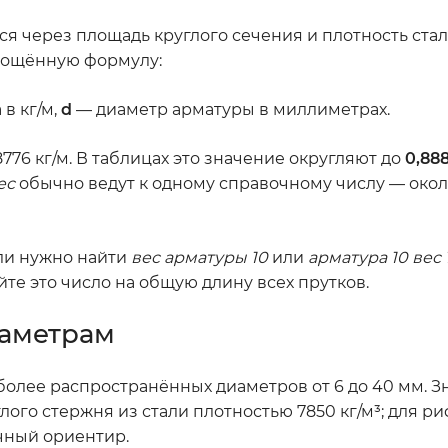
я через площадь круглого сечения и плотность стал
рощённую формулу:
в кг/м,
d
— диаметр арматуры в миллиметрах.
88776 кг/м. В таблицах это значение округляют до
0,888
ес
обычно ведут к одному справочному числу — около
Если нужно найти
вес арматуры 10
или
арматура 10 вес 
йте это число на общую длину всех прутков.
иаметрам
более распространённых диаметров от 6 до 40 мм. З
лого стержня из стали плотностью 7850 кг/м³; для р
чный ориентир.