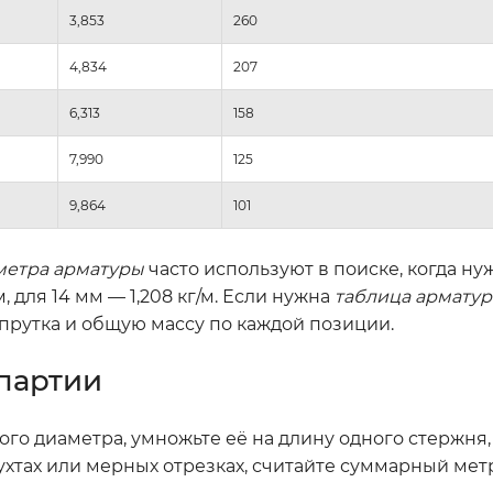
3,853
260
4,834
207
6,313
158
7,990
125
9,864
101
 метра арматуры
часто используют в поиске, когда н
, для 14 мм — 1,208 кг/м. Если нужна
таблица армату
 прутка и общую массу по каждой позиции.
 партии
ого диаметра, умножьте её на длину одного стержня, 
ухтах или мерных отрезках, считайте суммарный мет