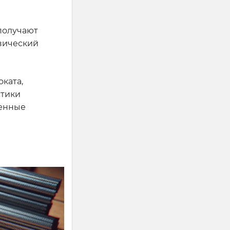
получают
изический
ката,
стики
ренные