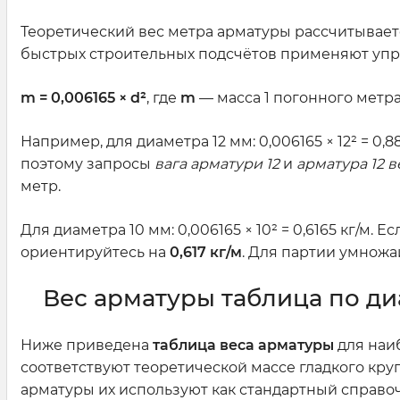
Теоретический вес метра арматуры рассчитываетс
быстрых строительных подсчётов применяют уп
m = 0,006165 × d²
, где
m
— масса 1 погонного метра 
Например, для диаметра 12 мм: 0,006165 × 12² = 0,
поэтому запросы
вага арматури 12
и
арматура 12 в
метр.
Для диаметра 10 мм: 0,006165 × 10² = 0,6165 кг/м. 
ориентируйтесь на
0,617 кг/м
. Для партии умножа
Вес арматуры таблица по д
Ниже приведена
таблица веса арматуры
для наи
соответствуют теоретической массе гладкого круг
арматуры их используют как стандартный справо