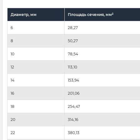
Диаметр, мм
Площадь сечения, мм²
6
28,27
8
50,27
10
78,54
12
113,10
14
153,94
16
201,06
18
254,47
20
314,16
22
380,13