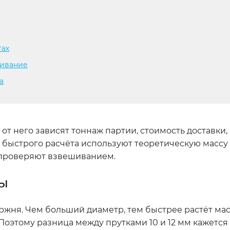
тах
шивание
а
 от него зависят тоннаж партии, стоимость доставки,
быстрого расчёта используют теоретическую массу 
 проверяют взвешиванием.
ры
ня. Чем больший диаметр, тем быстрее растёт мас
Поэтому разница между прутками 10 и 12 мм кажетс