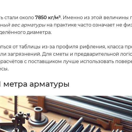
ть стали около
7850 кг/м³
. Именно из этой величины 
ный вес арматуры
на практике часто означает не ф
еделённого диаметра.
ься от таблицы из-за профиля рифления, класса про
или загрязнений. Для сметы и предварительной логі
морасчётов с поставщиком лучше использовать пове
есы.
1 метра арматуры