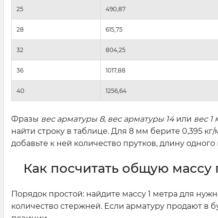
25
490,87
28
615,75
32
804,25
36
1017,88
40
1256,64
Фразы
вес арматуры 8
,
вес арматуры 14
или
вес 1
найти строку в таблице. Для 8 мм берите 0,395 кг/м
добавьте к ней количество прутков, длину одного
Как посчитать общую массу
Порядок простой: найдите массу 1 метра для нужн
количество стержней. Если арматуру продают в б