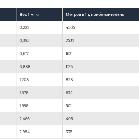
Вес 1 м, кг
Метров в 1 т, приблизительно
0,222
4505
0,395
2532
0,617
1621
0,888
1126
1,208
828
1,578
634
1,998
501
2,466
405
2,984
335