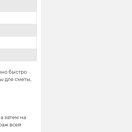
ужно быстро
ры
для сметы,
а затем на
раж всей