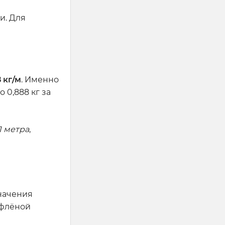
и. Для
 кг/м
. Именно
 0,888 кг за
1 метра
,
начения
ифлёной