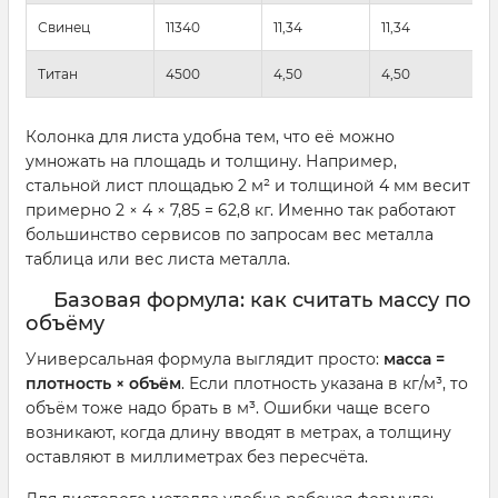
Свинец
11340
11,34
11,34
Титан
4500
4,50
4,50
Колонка для листа удобна тем, что её можно
умножать на площадь и толщину. Например,
стальной лист площадью 2 м² и толщиной 4 мм весит
примерно 2 × 4 × 7,85 = 62,8 кг. Именно так работают
большинство сервисов по запросам вес металла
таблица или вес листа металла.
Базовая формула: как считать массу по
объёму
Универсальная формула выглядит просто:
масса =
плотность × объём
. Если плотность указана в кг/м³, то
объём тоже надо брать в м³. Ошибки чаще всего
возникают, когда длину вводят в метрах, а толщину
оставляют в миллиметрах без пересчёта.