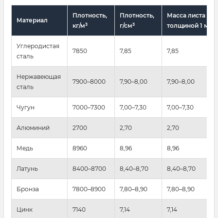
Плотность,
Плотность,
Масса листа 1 м²
Материал
кг/м³
г/см³
толщиной 1 мм, 
Углеродистая
7850
7,85
7,85
сталь
Нержавеющая
7900–8000
7,90–8,00
7,90–8,00
сталь
Чугун
7000–7300
7,00–7,30
7,00–7,30
Алюминий
2700
2,70
2,70
Медь
8960
8,96
8,96
Латунь
8400–8700
8,40–8,70
8,40–8,70
Бронза
7800–8900
7,80–8,90
7,80–8,90
Цинк
7140
7,14
7,14