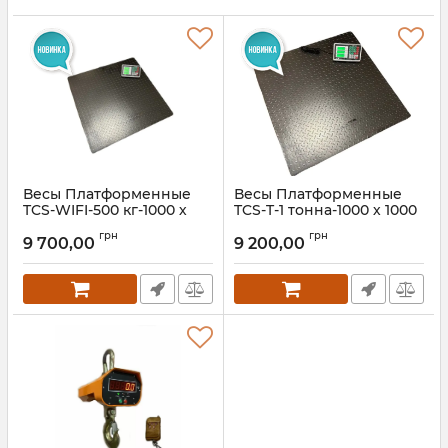
Весы Платформенные
Весы Платформенные
TCS-WIFI-500 кг-1000 х
TCS-T-1 тонна-1000 х 1000
1000 мм
мм
грн
грн
9 700,00
9 200,00
Артикул:
TCS-WIFI-500-1m
Артикул:
TCS-T-1 тонна-1000 мм