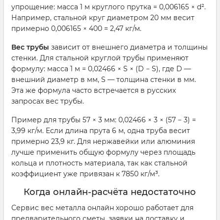
упрощение: масса 1 м круглого прутка = 0,006165 × d².
Например, стальной круг диаметром 20 мм весит
примерно 0,006165 × 400 = 2,47 кг/м.
Вес трубы
зависит от внешнего диаметра и толщины
стенки. Для стальной круглой трубы применяют
формулу: масса 1 м = 0,02466 × S × (D − S), где D —
внешний диаметр в мм, S — толщина стенки в мм.
Эта же формула часто встречается в русских
запросах вес трубы.
Пример для трубы 57 × 3 мм: 0,02466 × 3 × (57 − 3) =
3,99 кг/м. Если длина прута 6 м, одна труба весит
примерно 23,9 кг. Для нержавейки или алюминия
лучше применить общую формулу через площадь
кольца и плотность материала, так как стальной
коэффициент уже привязан к 7850 кг/м³.
Когда онлайн-расчёта недостаточно
Сервис вес металла онлайн хорошо работает для
предварительного сметы, заявки на доставку и