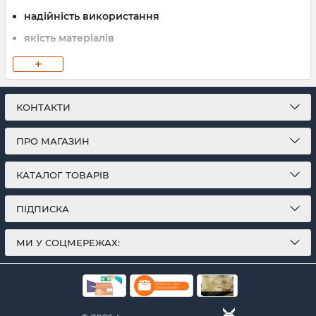
надійність використання
якість матеріалів
міцність
+
практичність та мобільність моделей.
Тільки на сайті Bestves.com.ua оригінальна
КОНТАКТИ
продукція
вагового обладнання ПРОК
.
ПРО МАГАЗИН
КАТАЛОГ ТОВАРІВ
ПІДПИСКА
МИ У СОЦМЕРЕЖАХ: